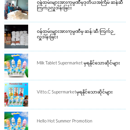
ဝန်ထမ်းများအားကုမ္ပဏီမှဒုတိယအကြိမ် ဆန်ဆီ
ကြက်ဉလှူဒါန်းခြင်း
ဝန်ထမ်းများအားကုမ္ပဏီမှ ဆန်/ဆီ/ကြက်ဉ
လှူဒါန်းခြင်း
Milk Tablet Supermarket မှရနိုင်သောဆိုင်များ
Vitto.C Supermarketမှရနိုင်သောဆိုင်များ
Hello Hot Summer Promotion