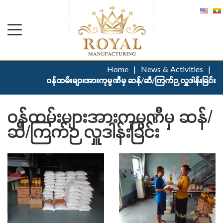
Home
|
News & Activities
|
ဝန်ထမ်းများအားကုမ္ပဏီမှ ဆန်/ဆီ/ကြက်ဉ လှူဒါန်းခြင်း
ဝန်ထမ်းများအားကုမ္ပဏီမှ ဆန်/
ဆီ/ကြက်ဉ လှူဒါန်းခြင်း